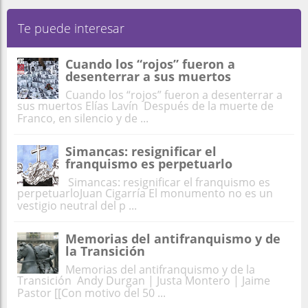
Te puede interesar
Cuando los “rojos” fueron a
desenterrar a sus muertos
Cuando los “rojos” fueron a desenterrar a
sus muertos Elías Lavín Después de la muerte de
Franco, en silencio y de ...
Simancas: resignificar el
franquismo es perpetuarlo
Simancas: resignificar el franquismo es
perpetuarloJuan Cigarría El monumento no es un
vestigio neutral del p ...
Memorias del antifranquismo y de
la Transición
Memorias del antifranquismo y de la
Transición Andy Durgan | Justa Montero | Jaime
Pastor [[Con motivo del 50 ...