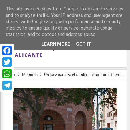
This site uses cookies from Google to deliver its services
and to analyze traffic. Your IP address and user-agent are
shared with Google along with performance and security
metrics to ensure quality of service, generate usage
statistics, and to detect and address abuse.
UN JUEZ PARALIZA EL CAMBIO DE
LEARN MORE
GOT IT
NOMBRES FRANQUISTAS EN LAS CALLES
DE ALICANTE
Facebook
Twitter
Inicio
Memoria
Un juez paraliza el cambio de nombres franquistas en las calles de Alicante
WhatsApp
Telegram