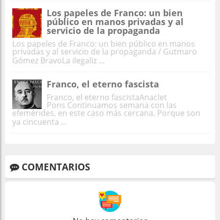
Los papeles de Franco: un bien
público en manos privadas y al
servicio de la propaganda
Los papeles de Franco: un bien público en manos
privadas y al servicio de la propaganda / Gutmaro
Gómez BravoLa ilegaliz ...
Franco, el eterno fascista
Franco, el eterno fascistaAnaclet
Pons Continuamos semana con las
efemérides, en este caso más cercana. Porque son
ya cincuenta ...
COMENTARIOS