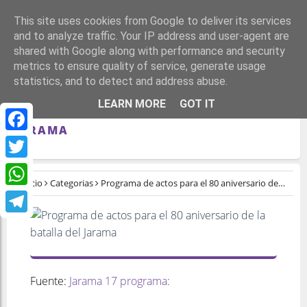
This site uses cookies from Google to deliver its services
and to analyze traffic. Your IP address and user-agent are
shared with Google along with performance and security
metrics to ensure quality of service, generate usage
statistics, and to detect and address abuse.
PROGRAMA DE ACTOS PARA EL 80
LEARN MORE
GOT IT
ANIVERSARIO DE LA BATALLA DEL
JARAMA
Facebook
Twitter
Inicio
Categorias
Programa de actos para el 80 aniversario de la batalla del Jarama
WhatsApp
Telegram
Fuente:
Jarama 17 programa
: