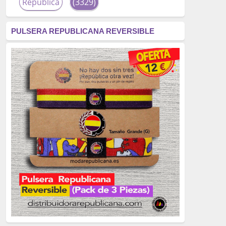
República
(3329)
corrupción
(3266)
PULSERA REPUBLICANA REVERSIBLE
fascismo
(2677)
tardofranquismo
(2320)
Actualidad
(2319)
monarquía
(2253)
borbones
(2176)
Cultura
(2163)
Guerra
(1674)
genocidio
(1234)
mujer
(1070)