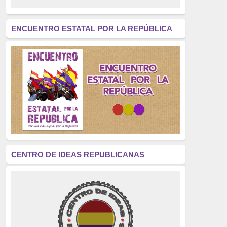
revolución
(312)
América Latina
(305)
ENCUENTRO ESTATAL POR LA REPÚBLICA
Exhumación
(304)
Golpe de Estado
(304)
Brigadas Internacionales
(303)
pensamiento
(294)
Revisionismo
(289)
La Transición
(275)
CENTRO DE IDEAS REPUBLICANAS
presos políticos
(273)
educación pública
(270)
La Izquierda
(260)