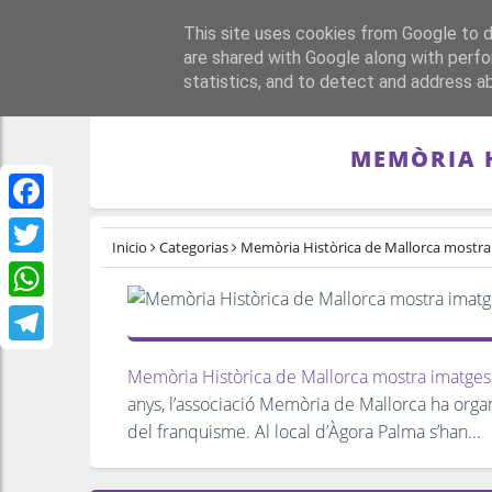
This site uses cookies from Google to de
PORTADA
REPÚBLI
are shared with Google along with perfo
statistics, and to detect and address a
MEMÒRIA H
Facebook
Inicio
Categorias
Memòria Històrica de Mallorca mostra 
Twitter
WhatsApp
Telegram
Memòria Històrica de Mallorca mostra imatges 
anys, l’associació Memòria de Mallorca ha organi
del franquisme. Al local d’Àgora Palma s’han...