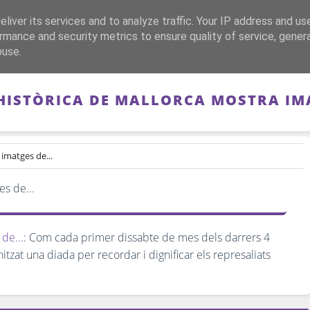
liver its services and to analyze traffic. Your IP address and us
CA
FRANQUISMO
GUERRA DE ESPAÑA
MEMORIA
rmance and security metrics to ensure quality of service, gene
buse.
ISTÒRICA DE MALLORCA MOSTRA IMA
imatges de...
de...
: Com cada primer dissabte de mes dels darrers 4
tzat una diada per recordar i dignificar els represaliats