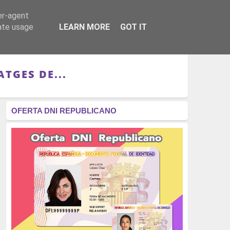
er-agent
RÉGIMEN - MONARQUÍA
CULTURA - LIBROS
rate usage
LEARN MORE
GOT IT
TGES DE...
OFERTA DNI REPUBLICANO