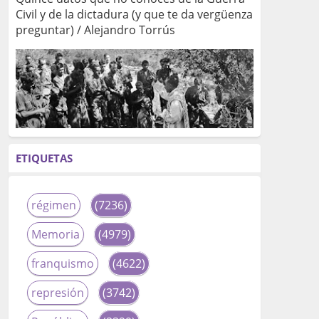
Civil y de la dictadura (y que te da vergüenza
preguntar) / Alejandro Torrús
ETIQUETAS
régimen
(7236)
Memoria
(4979)
franquismo
(4622)
represión
(3742)