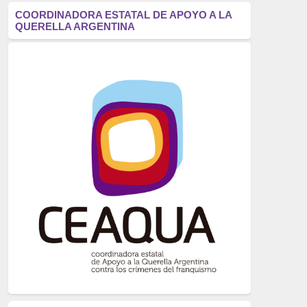
antifascismo
(1006)
COORDINADORA ESTATAL DE APOYO A LA
QUERELLA ARGENTINA
Eventos
(914)
Historia
(752)
Crímenes del franquismo
(721)
dictadura
(699)
Feminismo
(607)
neofranquismo
(567)
Justicia Universal
(527)
Derechos Humanos
(522)
Nacionalcatolicismo
(514)
Exilio
(506)