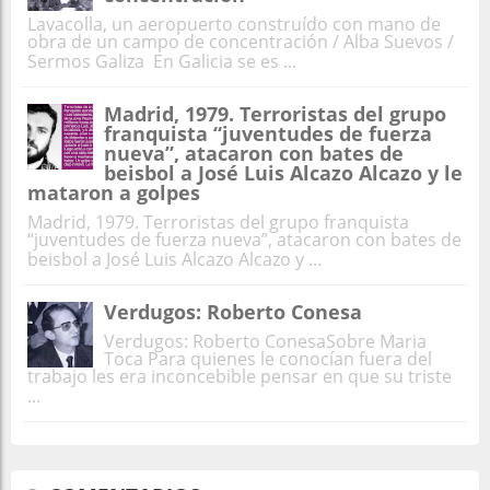
Lavacolla, un aeropuerto construído con mano de
obra de un campo de concentración / Alba Suevos /
Sermos Galiza En Galicia se es ...
Madrid, 1979. Terroristas del grupo
franquista “juventudes de fuerza
nueva”, atacaron con bates de
beisbol a José Luis Alcazo Alcazo y le
mataron a golpes
Madrid, 1979. Terroristas del grupo franquista
“juventudes de fuerza nueva”, atacaron con bates de
beisbol a José Luis Alcazo Alcazo y ...
Verdugos: Roberto Conesa
Verdugos: Roberto ConesaSobre Maria
Toca Para quienes le conocían fuera del
trabajo les era inconcebible pensar en que su triste
...