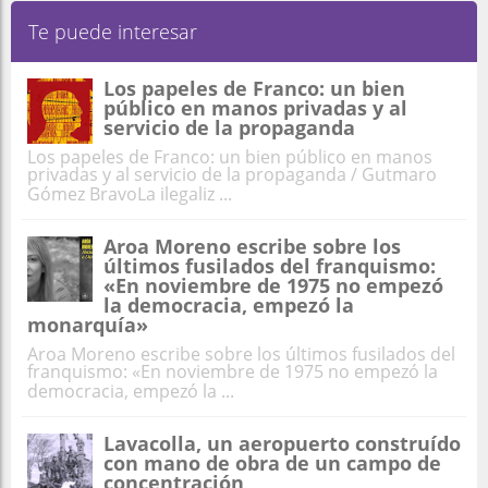
Te puede interesar
Los papeles de Franco: un bien
público en manos privadas y al
servicio de la propaganda
Los papeles de Franco: un bien público en manos
privadas y al servicio de la propaganda / Gutmaro
Gómez BravoLa ilegaliz ...
Aroa Moreno escribe sobre los
últimos fusilados del franquismo:
«En noviembre de 1975 no empezó
la democracia, empezó la
monarquía»
Aroa Moreno escribe sobre los últimos fusilados del
franquismo: «En noviembre de 1975 no empezó la
democracia, empezó la ...
Lavacolla, un aeropuerto construído
con mano de obra de un campo de
concentración