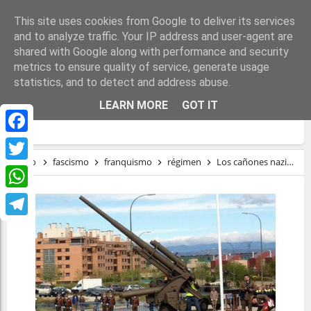
This site uses cookies from Google to deliver its services
and to analyze traffic. Your IP address and user-agent are
shared with Google along with performance and security
metrics to ensure quality of service, generate usage
statistics, and to detect and address abuse.
LOS CAÑONES NAZIS DEL PARTIDO
LEARN MORE
GOT IT
POPULAR.
Facebook
Inicio
fascismo
franquismo
régimen
Los cañones nazis del Partido Popular.
Twitter
WhatsApp
Telegram