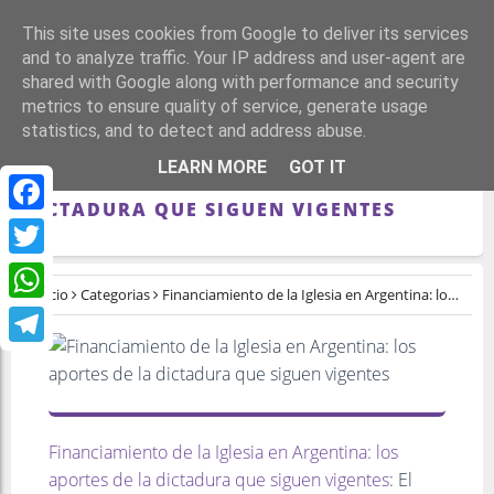
This site uses cookies from Google to deliver its services
and to analyze traffic. Your IP address and user-agent are
shared with Google along with performance and security
metrics to ensure quality of service, generate usage
statistics, and to detect and address abuse.
FINANCIAMIENTO DE LA IGLESIA EN
LEARN MORE
GOT IT
ARGENTINA: LOS APORTES DE LA
DICTADURA QUE SIGUEN VIGENTES
Facebook
Twitter
Inicio
Categorias
Financiamiento de la Iglesia en Argentina: los aportes de la dictadura que siguen vigentes
WhatsApp
Telegram
Financiamiento de la Iglesia en Argentina: los
aportes de la dictadura que siguen vigentes
: El