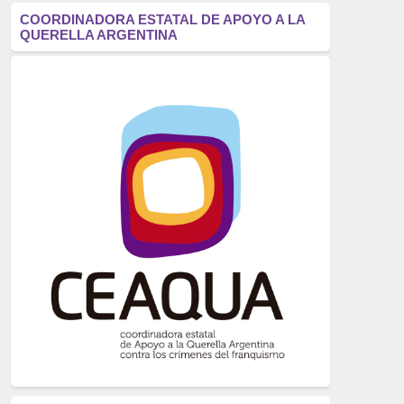
antifascismo
(1006)
COORDINADORA ESTATAL DE APOYO A LA
QUERELLA ARGENTINA
Eventos
(914)
Historia
(752)
Crímenes del franquismo
(721)
dictadura
(699)
Feminismo
(607)
neofranquismo
(567)
Justicia Universal
(527)
Derechos Humanos
(522)
Nacionalcatolicismo
(514)
Exilio
(506)