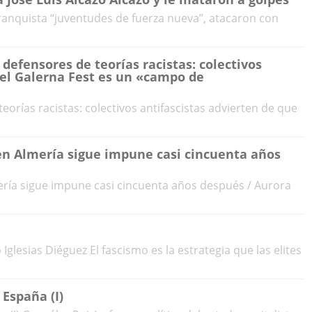
franquista “juventudes de fuerza nueva”, atacaron con
defensores de teorías racistas: colectivos
 el Galerna Fest es un «campo de
orías racistas: colectivos antifascistas advierten de que
 en Almería sigue impune casi cincuenta años
mería sigue impune casi cincuenta años después / Aurora
 Iglesias Diéguez El fascismo es la estrategia que las elites
 España (I)