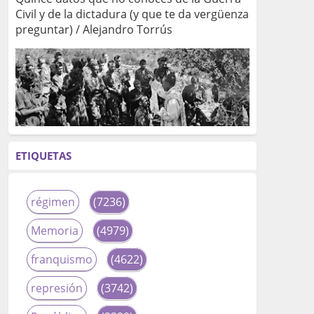
Civil y de la dictadura (y que te da vergüenza
preguntar) / Alejandro Torrús
ETIQUETAS
régimen
(7236)
Memoria
(4979)
franquismo
(4622)
represión
(3742)