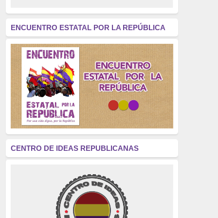
revolución
(312)
América Latina
(305)
ENCUENTRO ESTATAL POR LA REPÚBLICA
Exhumación
(304)
Golpe de Estado
(304)
Brigadas Internacionales
(303)
pensamiento
(294)
Revisionismo
(289)
La Transición
(275)
CENTRO DE IDEAS REPUBLICANAS
presos políticos
(273)
educación pública
(270)
La Izquierda
(260)