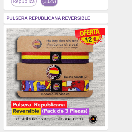
República
(3329)
corrupción
(3266)
PULSERA REPUBLICANA REVERSIBLE
fascismo
(2677)
tardofranquismo
(2320)
Actualidad
(2319)
monarquía
(2253)
borbones
(2176)
Cultura
(2163)
Guerra
(1674)
genocidio
(1234)
mujer
(1070)