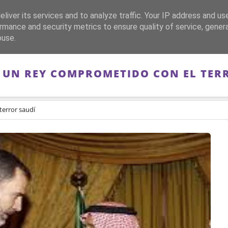
liver its services and to analyze traffic. Your IP address and us
CA
FRANQUISMO
GUERRA DE ESPAÑA
MEMORIA
rmance and security metrics to ensure quality of service, gene
buse.
I, UN REY COMPROMETIDO CON EL TER
terror saudí