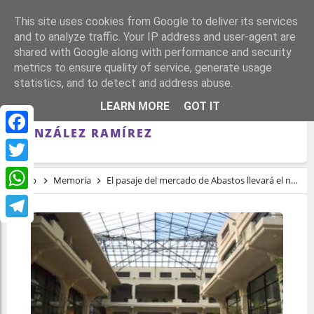
This site uses cookies from Google to deliver its services
and to analyze traffic. Your IP address and user-agent are
shared with Google along with performance and security
metrics to ensure quality of service, generate usage
statistics, and to detect and address abuse.
EL PASAJE DEL MERCADO DE ABASTOS
LEARN MORE
GOT IT
LLEVARÁ EL NOMBRE DE VALENTÍN
GONZÁLEZ RAMÍREZ
Facebook
Twitter
Inicio
Memoria
El pasaje del mercado de Abastos llevará el nombre de Valentín González Ramírez
WhatsApp
Telegram