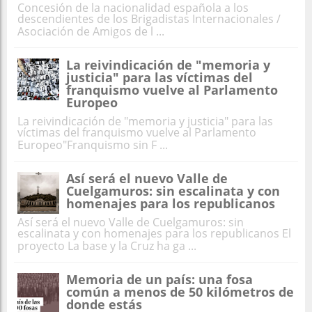
Concesión de la nacionalidad española a los
descendientes de los Brigadistas Internacionales /
Asociación de Amigos de l ...
La reivindicación de "memoria y
justicia" para las víctimas del
franquismo vuelve al Parlamento
Europeo
La reivindicación de "memoria y justicia" para las
víctimas del franquismo vuelve al Parlamento
Europeo"Franquismo sin F ...
Así será el nuevo Valle de
Cuelgamuros: sin escalinata y con
homenajes para los republicanos
Así será el nuevo Valle de Cuelgamuros: sin
escalinata y con homenajes para los republicanos El
proyecto La base y la Cruz ha ga ...
Memoria de un país: una fosa
común a menos de 50 kilómetros de
donde estás