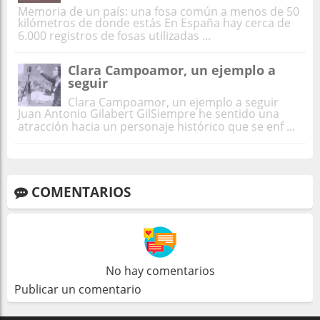
Memoria de un país: una fosa común a menos de 50
kilómetros de donde estás En España hay cerca de
6.000 registros de fosas utilizadas ...
Clara Campoamor, un ejemplo a
seguir
Clara Campoamor, un ejemplo a seguir
Juan Antonio Gilabert GilSiempre he sentido una
atracción hacia un personaje histórico que se enf ...
COMENTARIOS
No hay comentarios
Publicar un comentario