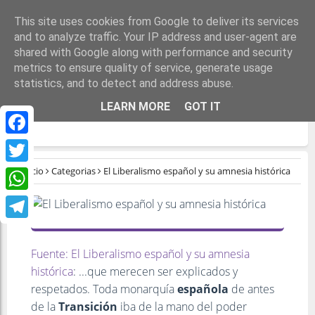
This site uses cookies from Google to deliver its services
and to analyze traffic. Your IP address and user-agent are
shared with Google along with performance and security
metrics to ensure quality of service, generate usage
statistics, and to detect and address abuse.
EL LIBERALISMO ESPAÑOL Y SU AMNESIA
LEARN MORE
GOT IT
HISTÓRICA
Facebook
Inicio
Categorias
El Liberalismo español y su amnesia histórica
Twitter
WhatsApp
Telegram
Fuente: El Liberalismo español y su amnesia
histórica
: ...que merecen ser explicados y
respetados. Toda monarquía
española
de antes
de la
Transición
iba de la mano del poder