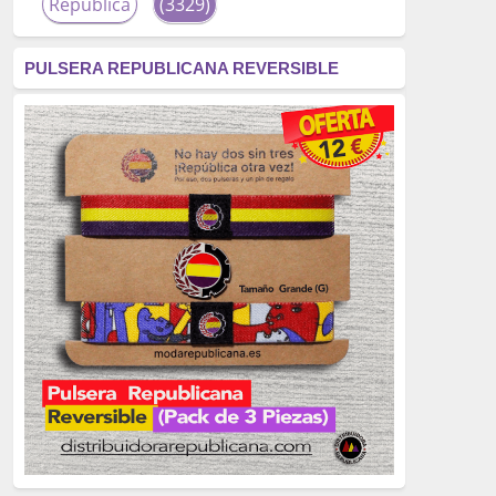
República
(3329)
corrupción
(3266)
PULSERA REPUBLICANA REVERSIBLE
fascismo
(2677)
tardofranquismo
(2320)
Actualidad
(2319)
monarquía
(2253)
borbones
(2176)
Cultura
(2163)
Guerra
(1674)
genocidio
(1234)
mujer
(1070)