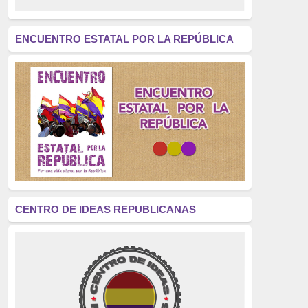
revolución
(312)
América Latina
(305)
ENCUENTRO ESTATAL POR LA REPÚBLICA
Exhumación
(304)
Golpe de Estado
(304)
Brigadas Internacionales
(303)
pensamiento
(294)
Revisionismo
(289)
La Transición
(275)
CENTRO DE IDEAS REPUBLICANAS
presos políticos
(273)
educación pública
(270)
La Izquierda
(260)