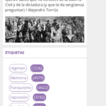
Civil y de la dictadura (y que te da vergüenza
preguntar) / Alejandro Torrús
ETIQUETAS
régimen
(7236)
Memoria
(4979)
franquismo
(4622)
represión
(3742)