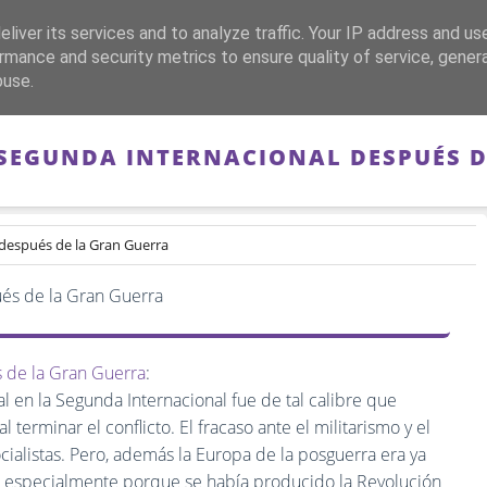
liver its services and to analyze traffic. Your IP address and us
CA
FRANQUISMO
GUERRA DE ESPAÑA
MEMORIA
rmance and security metrics to ensure quality of service, gene
buse.
 SEGUNDA INTERNACIONAL DESPUÉS 
 después de la Gran Guerra
s de la Gran Guerra
:
l en la Segunda Internacional fue de tal calibre que
l terminar el conflicto. El fracaso ante el militarismo y el
ialistas. Pero, además la Europa de la posguerra era ya
cto, especialmente porque se había producido la Revolución