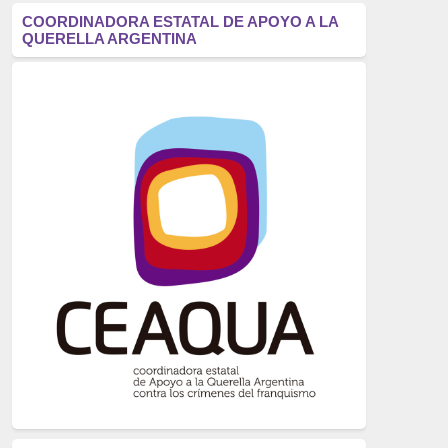
antifascismo
(1006)
COORDINADORA ESTATAL DE APOYO A LA
QUERELLA ARGENTINA
Eventos
(914)
Historia
(752)
Crímenes del franquismo
(721)
dictadura
(699)
Feminismo
(607)
neofranquismo
(567)
Justicia Universal
(527)
Derechos Humanos
(522)
Nacionalcatolicismo
(514)
Exilio
(506)