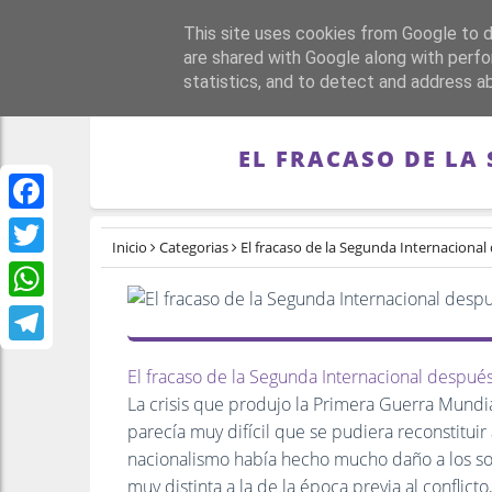
This site uses cookies from Google to de
PORTADA
REPÚBLI
are shared with Google along with perfo
statistics, and to detect and address a
EL FRACASO DE LA
Facebook
Inicio
Categorias
El fracaso de la Segunda Internacional
Twitter
WhatsApp
Telegram
El fracaso de la Segunda Internacional despué
La crisis que produjo la Primera Guerra Mundia
parecía muy difícil que se pudiera reconstituir a
nacionalismo había hecho mucho daño a los soc
muy distinta a la de la época previa al confli