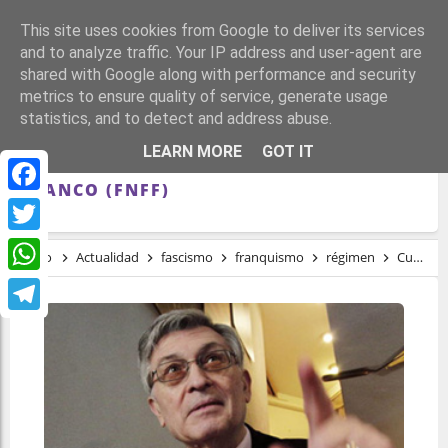
This site uses cookies from Google to deliver its services
and to analyze traffic. Your IP address and user-agent are
shared with Google along with performance and security
metrics to ensure quality of service, generate usage
statistics, and to detect and address abuse.
CUATRO SUGERENCIAS PARA LA
LEARN MORE
GOT IT
FUNDACIÓN NACIONAL FRANCISCO
FRANCO (FNFF)
Facebook
Twitter
Inicio
Actualidad
fascismo
franquismo
régimen
Cuatro sugerencias para la Fundación Nacional Francisco Franco (FNFF)
WhatsApp
Telegram