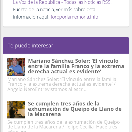
La Voz de la República - Todas las Noticias RSS.
Fuente de la noticia, ver más sobre esta
información aquí:
foroporlamemoria.info
Te puede interesar
Mariano Sánchez Soler: ‘El vínculo
entre la familia Franco y la extrema
derecha actual es evidente’
Mariano Sánchez Soler: ‘El vínculo entre la familia
Franco y la extrema derecha actual es evidente’ /
Angelo NeroEntrevistamos al escr ...
Se cumplen tres años de la
exhumación de Queipo de Llano de
la Macarena
Se cumplen tres años de la exhumación de Queipo
de Llano de la Macarena / Felipe Cecilia Hace tres