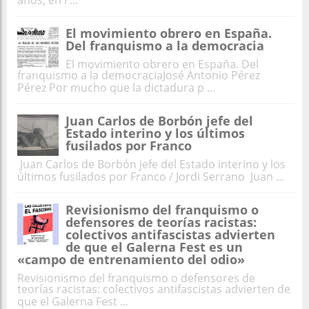
años, en l ...
El movimiento obrero en España.
Del franquismo a la democracia
El movimiento obrero en España. Del
franquismo a la democraciaJosé Antonio Pérez
Pérez Por mucho que la dictadura p ...
Juan Carlos de Borbón jefe del
Estado interino y los últimos
fusilados por Franco
Juan Carlos de Borbón jefe del Estado interino y los
últimos fusilados por Franco / Jordi Serrano Juan ...
Revisionismo del franquismo o
defensores de teorías racistas:
colectivos antifascistas advierten
de que el Galerna Fest es un
«campo de entrenamiento del odio»
Revisionismo del franquismo o defensores de
teorías racistas: colectivos antifascistas advierten de
que el Galerna Fest ...