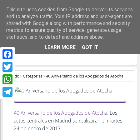
This site uses cookies from Google to deliver its services
and to analyze traffic. Your IP address and user-agent are
shared with Google along with performance and security
metrics to ensure quality of service, generate usage
statistics, and to detect and address abuse.
40 ANIVERSARIO DE LOS ABOGADOS DE
LEARN MORE
GOT IT
ATOCHA
Facebook
Inicio
Categorias
40 Aniversario de los Abogados de Atocha
Twitter
WhatsApp
Telegram
40 Aniversario de los Abogados de Atocha
: Los
actos centrales en Madrid se realizaran el martes
24 de enero de 2017